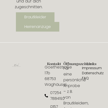
und auf dich
zugeschnitten.
Brautkleider
Herrenanzüge
Kontakt
Öffnungszeiten
Links
Goethestraße
Für
Impressum
17b
Datenschutz
eine
FAQ
68753
persönliche
Waghäusel
Anprobe
– z. B.
07254
von
7884192
Brautkleidern,
0157