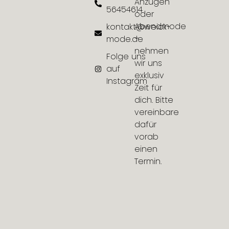
Anzügen
56454614
oder
Abendmode
kontakt@weick-
–
mode.de
nehmen
Folge uns
wir uns
auf
exklusiv
Instagram
Zeit für
dich. Bitte
vereinbare
dafür
vorab
einen
Termin.