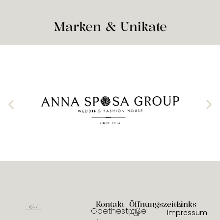
Marken & Unikate
Kontakt
Öffnungszeiten
Links
Goethestraße
Für
Impressum