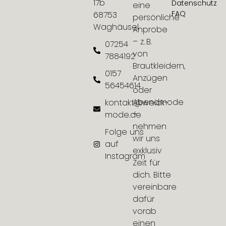
17b
Datenschutz
eine
FAQ
68753
persönliche
Waghäusel
Anprobe
– z. B.
07254
von
7884192
Brautkleidern,
0157
Anzügen
56454614
oder
Abendmode
kontakt@weick-
–
mode.de
nehmen
Folge uns
wir uns
auf
exklusiv
Instagram
Zeit für
dich. Bitte
vereinbare
dafür
vorab
einen