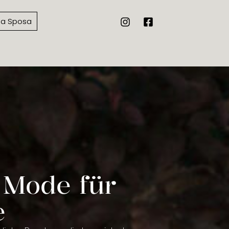
a Sposa
 Mode für
e